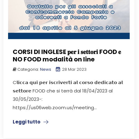
CORSI DI INGLESE 𝐩𝐞𝐫 𝐢 𝐬𝐞𝐭𝐭𝐨𝐫𝐢 FOOD 𝐞
NO FOOD modalità on line
Categoria:
News
28 Mar 2023
C𝗹𝗶𝗰𝗰𝗮 𝗾𝘂𝗶 𝗽𝗲𝗿 𝗶𝘀𝗰𝗿𝗶𝘃𝗲𝗿𝘁𝗶 𝗮𝗹 𝗰𝗼𝗿𝘀𝗼 𝗱𝗲𝗱𝗶𝗰𝗮𝘁𝗼 𝗮𝗹
𝘀𝗲𝘁𝘁𝗼𝗿𝗲 FOOD che si terrà dal 18/04/2023 al
30/05/2023-:
https://us06web.zoom.us/meeting...
Leggi tutto