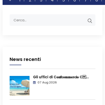
News recenti
Gli uffici di C𝐨𝐧𝐟𝐜𝐨𝐦𝐦𝐞𝐫𝐜𝐢𝐨 C...
07 Aug 2026