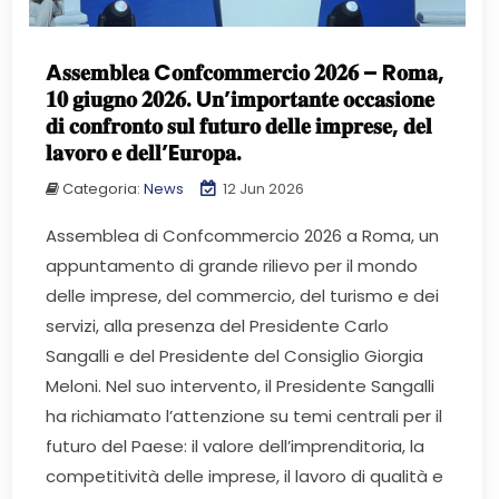
A𝐬𝐬𝐞𝐦𝐛𝐥𝐞𝐚 C𝐨𝐧𝐟𝐜𝐨𝐦𝐦𝐞𝐫𝐜𝐢𝐨 𝟐𝟎𝟐𝟔 – R𝐨𝐦𝐚,
𝟏𝟎 𝐠𝐢𝐮𝐠𝐧𝐨 𝟐𝟎𝟐𝟔. U𝐧’𝐢𝐦𝐩𝐨𝐫𝐭𝐚𝐧𝐭𝐞 𝐨𝐜𝐜𝐚𝐬𝐢𝐨𝐧𝐞
𝐝𝐢 𝐜𝐨𝐧𝐟𝐫𝐨𝐧𝐭𝐨 𝐬𝐮𝐥 𝐟𝐮𝐭𝐮𝐫𝐨 𝐝𝐞𝐥𝐥𝐞 𝐢𝐦𝐩𝐫𝐞𝐬𝐞, 𝐝𝐞𝐥
𝐥𝐚𝐯𝐨𝐫𝐨 𝐞 𝐝𝐞𝐥𝐥’E𝐮𝐫𝐨𝐩𝐚.
Categoria:
News
12 Jun 2026
Assemblea di Confcommercio 2026 a Roma, un
appuntamento di grande rilievo per il mondo
delle imprese, del commercio, del turismo e dei
servizi, alla presenza del Presidente Carlo
Sangalli e del Presidente del Consiglio Giorgia
Meloni. Nel suo intervento, il Presidente Sangalli
ha richiamato l’attenzione su temi centrali per il
futuro del Paese: il valore dell’imprenditoria, la
competitività delle imprese, il lavoro di qualità e