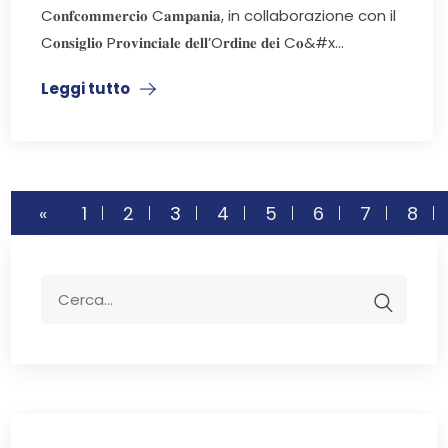
C𝐨𝐧𝐟𝐜𝐨𝐦𝐦𝐞𝐫𝐜𝐢𝐨 C𝐚𝐦𝐩𝐚𝐧𝐢𝐚, in collaborazione con il
C𝐨𝐧𝐬𝐢𝐠𝐥𝐢𝐨 P𝐫𝐨𝐯𝐢𝐧𝐜𝐢𝐚𝐥𝐞 𝐝𝐞𝐥𝐥’O𝐫𝐝𝐢𝐧𝐞 𝐝𝐞𝐢 C𝐨&#x...
Leggi tutto
«
1
2
3
4
5
6
7
8