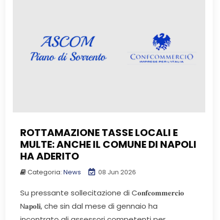
ROTTAMAZIONE TASSE LOCALI E
MULTE: ANCHE IL COMUNE DI NAPOLI
HA ADERITO
Categoria:
News
08 Jun 2026
Su pressante sollecitazione di C𝐨𝐧𝐟𝐜𝐨𝐦𝐦𝐞𝐫𝐜𝐢𝐨
N𝐚𝐩𝐨𝐥𝐢, che sin dal mese di gennaio ha
incontrato gli assessori competenti per