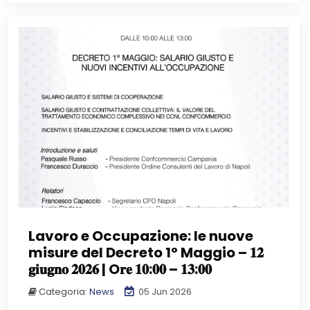
Lavoro e Occupazione: le nuove
misure del Decreto 1° Maggio – 𝟏𝟐
𝐠𝐢𝐮𝐠𝐧𝐨 𝟐𝟎𝟐𝟔 | O𝐫𝐞 𝟏𝟎:𝟎𝟎 – 𝟏𝟑:𝟎𝟎
Categoria:
News
05 Jun 2026