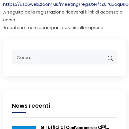
https://us06web.zoom.us/meeting/register/tZ0lfuuoqDI
A seguito della registrazione riceverai il link di accesso al
corso.
#confcommerciocampania #vicinialleimprese
News recenti
Gli uffici di C𝐨𝐧𝐟𝐜𝐨𝐦𝐦𝐞𝐫𝐜𝐢𝐨 C...