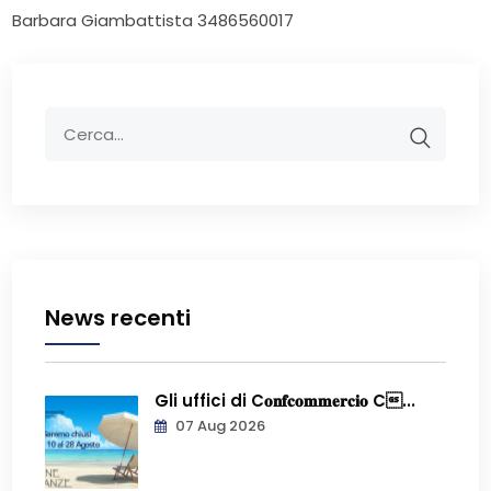
Barbara Giambattista 3486560017
News recenti
Gli uffici di C𝐨𝐧𝐟𝐜𝐨𝐦𝐦𝐞𝐫𝐜𝐢𝐨 C...
07 Aug 2026