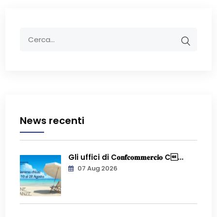
News recenti
Gli uffici di C𝐨𝐧𝐟𝐜𝐨𝐦𝐦𝐞𝐫𝐜𝐢𝐨 C...
07 Aug 2026