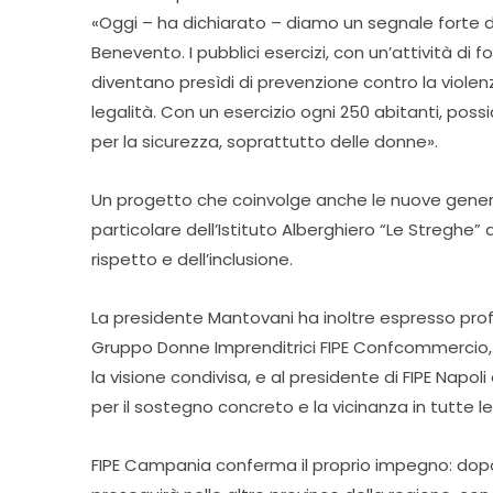
«Oggi – ha dichiarato – diamo un segnale forte d
Benevento. I pubblici esercizi, con un’attività di 
diventano presìdi di prevenzione contro la violen
legalità. Con un esercizio ogni 250 abitanti, poss
per la sicurezza, soprattutto delle donne».
Un progetto che coinvolge anche le nuove generaz
particolare dell’Istituto Alberghiero “Le Streghe”
rispetto e dell’inclusione.
La presidente Mantovani ha inoltre espresso prof
Gruppo Donne Imprenditrici FIPE Confcommercio, V
la visione condivisa, e al presidente di FIPE Na
per il sostegno concreto e la vicinanza in tutte le
FIPE Campania conferma il proprio impegno: dopo