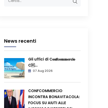
News recenti
Gli uffici di C𝐨𝐧𝐟𝐜𝐨𝐦𝐦𝐞𝐫𝐜𝐢𝐨
C...
07 Aug 2026
CONFCOMMERCIO
INCONTRA BONAVITACOLA:
FOCUS SU AIUTI ALLE