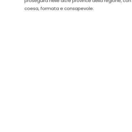
proseguirà nelle altre province della regione, con 
coesa, formata e consapevole.