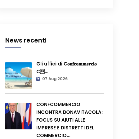
News recenti
Gli uffici di C𝐨𝐧𝐟𝐜𝐨𝐦𝐦𝐞𝐫𝐜𝐢𝐨
C...
07 Aug 2026
CONFCOMMERCIO
INCONTRA BONAVITACOLA:
FOCUS SU AIUTI ALLE
IMPRESE E DISTRETTI DEL
COMMERCIO...