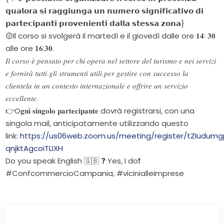
𝗾𝘂𝗮𝗹𝗼𝗿𝗮 𝘀𝗶 𝗿𝗮𝗴𝗴𝗶𝘂𝗻𝗴𝗮 𝘂𝗻 𝗻𝘂𝗺𝗲𝗿𝗼 𝘀𝗶𝗴𝗻𝗶𝗳𝗶𝗰𝗮𝘁𝗶𝘃𝗼 𝗱𝗶
𝗽𝗮𝗿𝘁𝗲𝗰𝗶𝗽𝗮𝗻𝘁𝗶 𝗽𝗿𝗼𝘃𝗲𝗻𝗶𝗲𝗻𝘁𝗶 𝗱𝗮𝗹𝗹𝗮 𝘀𝘁𝗲𝘀𝘀𝗮 𝘇𝗼𝗻𝗮}
🟡Il corso si svolgerà il martedì e il giovedì dalle ore 𝟏𝟒: 𝟑𝟎
alle ore 𝟏𝟔:𝟑𝟎.
𝐼𝑙 𝑐𝑜𝑟𝑠𝑜 𝑒̀ 𝑝𝑒𝑛𝑠𝑎𝑡𝑜 𝑝𝑒𝑟 𝑐ℎ𝑖 𝑜𝑝𝑒𝑟𝑎 𝑛𝑒𝑙 𝑠𝑒𝑡𝑡𝑜𝑟𝑒 𝑑𝑒𝑙 𝑡𝑢𝑟𝑖𝑠𝑚𝑜 𝑒 𝑛𝑒𝑖 𝑠𝑒𝑟𝑣𝑖𝑧𝑖
𝑒 𝑓𝑜𝑟𝑛𝑖𝑟𝑎̀ 𝑡𝑢𝑡𝑡𝑖 𝑔𝑙𝑖 𝑠𝑡𝑟𝑢𝑚𝑒𝑛𝑡𝑖 𝑢𝑡𝑖𝑙𝑖 𝑝𝑒𝑟 𝑔𝑒𝑠𝑡𝑖𝑟𝑒 𝑐𝑜𝑛 𝑠𝑢𝑐𝑐𝑒𝑠𝑠𝑜 𝑙𝑎
𝑐𝑙𝑖𝑒𝑛𝑡𝑒𝑙𝑎 𝑖𝑛 𝑢𝑛 𝑐𝑜𝑛𝑡𝑒𝑠𝑡𝑜 𝑖𝑛𝑡𝑒𝑟𝑛𝑎𝑧𝑖𝑜𝑛𝑎𝑙𝑒 𝑒 𝑜𝑓𝑓𝑟𝑖𝑟𝑒 𝑢𝑛 𝑠𝑒𝑟𝑣𝑖𝑧𝑖𝑜
𝑒𝑐𝑐𝑒𝑙𝑙𝑒𝑛𝑡𝑒.
👉O𝐠𝐧𝐢 𝐬𝐢𝐧𝐠𝐨𝐥𝐨 𝐩𝐚𝐫𝐭𝐞𝐜𝐢𝐩𝐚𝐧𝐭𝐞 dovrà registrarsi, con una
singola mail, anticipatamente utilizzando questo
link:
https://us06web.zoom.us/meeting/register/tZIudumg
qnjktAgcoiTLIXH
Do you speak English 🇬🇧 ❓ Yes, I do❗
#ConfcommercioCampania, #vicinialleimprese