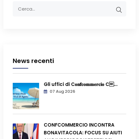
News recenti
Gli uffici di C𝐨𝐧𝐟𝐜𝐨𝐦𝐦𝐞𝐫𝐜𝐢𝐨 C...
07 Aug 2026
CONFCOMMERCIO INCONTRA
BONAVITACOLA: FOCUS SU AIUTI