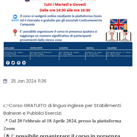
25 Jan 2024 11:36
👉Corso GRATUITO di lingua inglese per Stabilimenti
Balneari e Pubblici Esercizi
📍 D𝐚𝐥 𝟐𝟎 F𝐞𝐛𝐛𝐫𝐚𝐢𝐨 𝐚𝐥 𝟏𝟖 A𝐩𝐫𝐢𝐥𝐞 𝟐𝟎𝟐𝟒, 𝐩𝐫𝐞𝐬𝐬𝐨 𝐥𝐚 𝐩𝐢𝐚𝐭𝐭𝐚𝐟𝐨𝐫𝐦𝐚
Z𝐨𝐨𝐦
{🌟 E’ 𝗽𝗼𝘀𝘀𝗶𝗯𝗶𝗹𝗲 𝗼𝗿𝗴𝗮𝗻𝗶𝘇𝘇𝗮𝗿𝗲 𝗶𝗹 𝗰𝗼𝗿𝘀𝗼 𝗶𝗻 𝗽𝗿𝗲𝘀𝗲𝗻𝘇𝗮