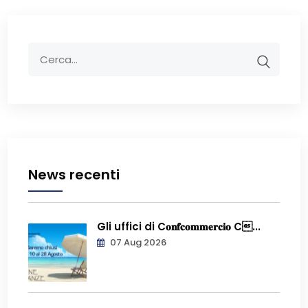
News recenti
Gli uffici di C𝐨𝐧𝐟𝐜𝐨𝐦𝐦𝐞𝐫𝐜𝐢𝐨 C...
07 Aug 2026