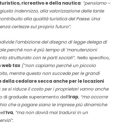
ristico, ricreativo e della nautica
:
“pensiamo
–
iusto indennizzo, alla valorizzazione delle tante
ontribuito alla qualità turistica del Paese. Una
nza certezze sul proprio futuro”.
divide l’ambizione del disegno di legge delega di
cale perché non è più tempo di ‘manutenzioni
to strutturato con le parti sociali”.
Nello specifico,
a
web tax
(“non capiamo perché un piccolo
bito, mentre questo non succede per le grandi
e della cedolare secca anche per le locazioni
se si riduce il costo per i proprietari vanno anche
so di graduale superamento dell’
Irap
,
“ma occorre
chio che a pagare siano le imprese più dinamiche
ll’
Iva
,
“ma non dovrà mai tradursi in un
rvizi”.