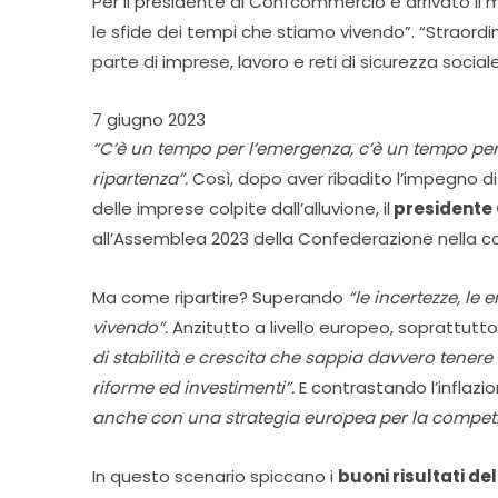
Per il presidente di Confcommercio è arrivato il
le sfide dei tempi che stiamo vivendo”. “Straord
parte di imprese, lavoro e reti di sicurezza sociale
7 giugno 2023
“C’è un tempo per l’emergenza, c’è un tempo per 
ripartenza”.
Così, dopo aver ribadito l’impegno 
delle imprese colpite dall’alluvione, il
presidente 
all’Assemblea 2023 della Confederazione nella co
Ma come ripartire? Superando
“le incertezze, le
vivendo”.
Anzitutto a livello europeo, soprattutt
di stabilità e crescita che sappia davvero tener
riforme ed investimenti”.
E contrastando l’inflazi
anche con una strategia europea per la competit
In questo scenario spiccano i
buoni risultati de