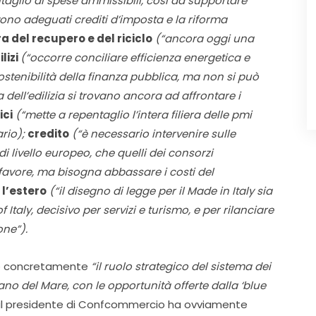
ntaglio di spese ammissibili, così da supportare
vono adeguati crediti d’imposta e la riforma
era del recupero e del riciclo
(“ancora oggi una
ilizi
(“occorre conciliare efficienza energetica e
sostenibilità della finanza pubblica, ma non si può
 dell’edilizia si trovano ancora ad affrontare i
ici
(“mette a repentaglio l’intera filiera delle pmi
ario);
credito
(“è necessario intervenire sulle
di livello europeo, che quelli dei consorzi
avore, ma bisogna abbassare i costi del
l’estero
(“il disegno di legge per il Made in Italy sia
Italy, decisivo per servizi e turismo, e per rilanciare
one”).
ere concretamente
“il ruolo strategico del sistema dei
iano del Mare, con le opportunità offerte dalla ‘blue
o, il presidente di Confcommercio ha ovviamente