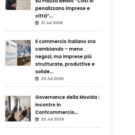
su Piazza Bellini: “Così si
penalizzano imprese e
città”...
31 Jul 2026
Il commercio italiano sta
cambiando – meno
negozi, ma imprese più
strutturate, produttive e
solide...
23 Jul 2026
Governance della Movida :
incontro in
Confcommercio...
20 Jul 2026