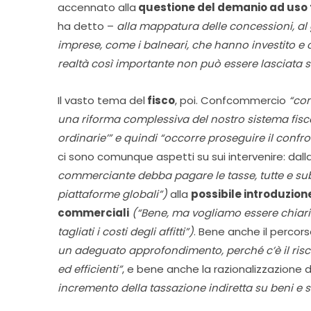
accennato alla
questione del demanio ad uso tu
ha detto –
alla mappatura delle concessioni, al g
imprese, come i balneari, che hanno investito e c
realtà così importante non può essere lasciata se
Il vasto tema del
fisco
, poi. Confcommercio
“con
una riforma complessiva del nostro sistema fis
ordinarie’” e quindi “occorre proseguire il confron
ci sono comunque aspetti su sui intervenire: dall
commerciante debba pagare le tasse, tutte e su
piattaforme globali”)
alla
possibile introduzion
commerciali
(“Bene, ma vogliamo essere chiari: 
tagliati i costi degli affitti”)
. Bene anche il percor
un adeguato approfondimento, perché c’è il ris
ed efficienti”
, e bene anche la razionalizzazione de
incremento della tassazione indiretta su beni e se