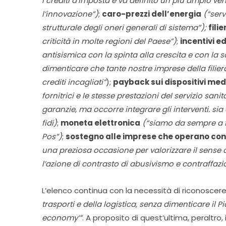
i crediti d’imposta e va definito un più ampio ve
l’innovazione”)
;
caro-prezzi dell’energia
(“ser
strutturale degli oneri generali di sistema”);
fili
criticità in molte regioni del Paese”)
;
incentivi ed
antisismica con la spinta alla crescita e con la 
dimenticare che tante nostre imprese della filiera
crediti incagliati”
);
payback sui dispositivi med
fornitrici e le stesse prestazioni del servizio sanit
garanzie, ma occorre integrare gli interventi. sia 
fidi)
;
moneta elettronica
(“siamo da sempre a f
Pos”)
;
sostegno alle imprese che operano con 
una preziosa occasione per valorizzare il sense of 
l’azione di contrasto di abusivismo e contraffazi
L’elenco continua con la necessità di riconosc
trasporti e della logistica, senza dimenticare il P
economy’”
. A proposito di quest’ultima, peraltr