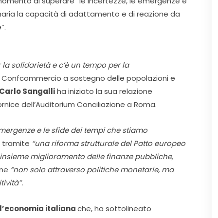
 momento di superare “le incertezze, le emergenze e
inaria la capacità di adattamento e di reazione da
”.
la solidarietà e c’è un tempo per la
di Confcommercio a sostegno delle popolazioni e
Carlo Sangalli
ha iniziato la sua relazione
rnice dell’Auditorium Conciliazione a Roma.
 emergenze e le sfide dei tempi che stiamo
o tramite
“una riforma strutturale del Patto europeo
e insieme miglioramento delle finanze pubbliche,
one
“non solo attraverso politiche monetarie, ma
ività”.
ll’economia italiana
che, ha sottolineato