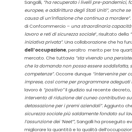
Sangalli,
“ha recuperato i livelli pre-pandemici,
europee, e addirittura degli Stati Uniti”, anche 
causa di un’inflazione che continua a mordere
di Confcommercio –
una straordinaria capacità 
lavoro e reti di sicurezza sociale
”, risultato della
“
iniziativa privata”
. Una collaborazione che ha fu
dell’occupazione
, peraltro merito per tre quarti
mercato. Che tuttavia
“sta vivendo una persiste
che la domanda non possa essere soddisfatta, s
competenze”.
Occorre dunque
“intervenire per c
imprese, così come per programmare adeguati flu
lavoro è
“positivo”
il giudizio sul recente decret
intervento di riduzione del cuneo contributivo sui
detassazione per i premi aziendali”.
Aggiunto ch
sicurezza sociale più saldamente fondato sul la
l’assunzione dei ‘Neet’”
, Sangalli ha proseguito e
migliorare la quantità e la qualità dell’occupazion