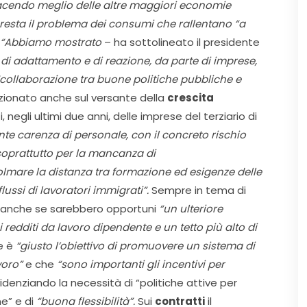
 facendo meglio delle altre maggiori economie
se resta il problema dei consumi che rallentano “a
”. “Abbiamo mostrato
– ha sottolineato il presidente
di adattamento e di reazione, da parte di imprese,
collaborazione tra buone politiche pubbliche e
nzionato anche sul versante della
crescita
, negli ultimi due anni, delle imprese del terziario di
nte carenza di personale, con il concreto rischio
oprattutto per la mancanza di
olmare la distanza tra formazione ed esigenze delle
ssi di lavoratori immigrati”.
Sempre in tema di
o, anche se sarebbero opportuni
“un ulteriore
 redditi da lavoro dipendente e un tetto più alto di
e è
“giusto l’obiettivo di promuovere un sistema di
voro”
e che
“sono importanti gli incentivi per
videnziando la necessità di “politiche attive per
e” e di
“buona flessibilità”.
Sui
contratti
il